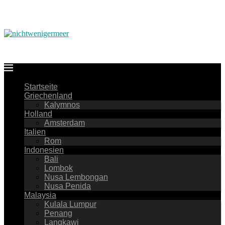
Startseite
Griechenland
Kalymnos
Holland
Amsterdam
Italien
Rom
Indonesien
Bali
Lombok
Nusa Lembongan
Nusa Penida
Malaysia
Kulala Lumpur
Penang
Langkawi