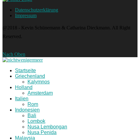
Datenschutzerklärung
Impressum
@2018 - Kevin Schünemann & Catharina Dieckmann. All Right
Reserved.
Nach Oben
Startseite
Griechenland
Kalymnos
Holland
Amsterdam
Italien
Rom
Indonesien
Bali
Lombok
Nusa Lembongan
Nusa Penida
Malaysia