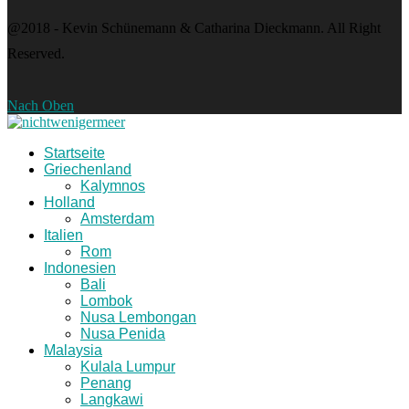
@2018 - Kevin Schünemann & Catharina Dieckmann. All Right
Reserved.
Nach Oben
Startseite
Griechenland
Kalymnos
Holland
Amsterdam
Italien
Rom
Indonesien
Bali
Lombok
Nusa Lembongan
Nusa Penida
Malaysia
Kulala Lumpur
Penang
Langkawi