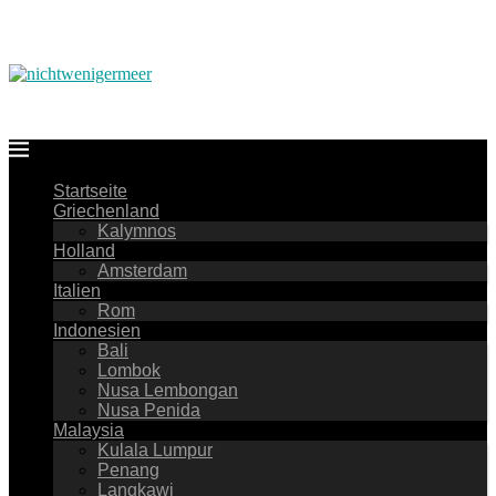
Startseite
Griechenland
Kalymnos
Holland
Amsterdam
Italien
Rom
Indonesien
Bali
Lombok
Nusa Lembongan
Nusa Penida
Malaysia
Kulala Lumpur
Penang
Langkawi