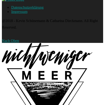
Datenschutzerklärung
Impressum
@2018 - Kevin Schünemann & Catharina Dieckmann. All Right
Reserved.
Nach Oben