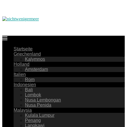
Startseite
Griechenland
Kalymnos
Holland
Amsterdam
Italien
Rom
Indonesien
Bali
Lombok
Nusa Lembongan
Nusa Penida
Malaysia
Kulala Lumpur
Penang
Langkawi