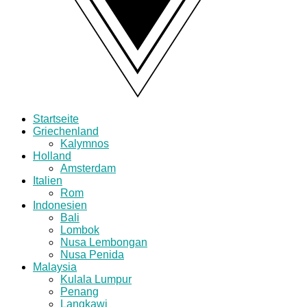
Startseite
Griechenland
Kalymnos
Holland
Amsterdam
Italien
Rom
Indonesien
Bali
Lombok
Nusa Lembongan
Nusa Penida
Malaysia
Kulala Lumpur
Penang
Langkawi